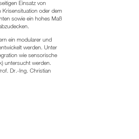
eitigen Einsatz von
n Krisensituation oder dem
enten sowie ein hohes Maß
 abzudecken.
ern ein modularer und
entwickelt werden. Unter
gration wie sensorische
k) untersucht werden.
of. Dr.-Ing. Christian