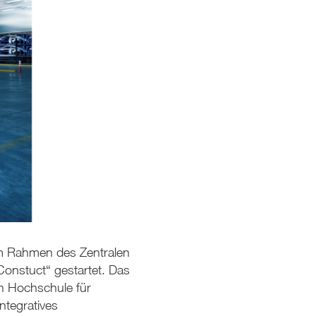
im Rahmen des Zentralen
onstuct“ gestartet. Das
n Hochschule für
ntegratives