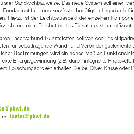
ularer Sandwichbauweise. Das neue System soll einen viels
s Fundament für einen kurzfristig benötigten Lagerbedarf i
hen. Hierzu ist der Leichtbauaspekt der einzelnen Kompon
ich, um ein möglichst breites Einsatzspektrum effizient
aren Faserverbund-Kunststoffen soll von den Projektpartn
kasten für selbsttragende Wand- und Verbindungselemente 
licher Bestimmungen wird ein hohes Maß an Funktionsinte
ekte Energiegewinnung (z.B. durch integrierte Photovoltai
em Forschungsprojekt erhalten Sie bei Oliver Kruse oder Pr
use@phwt.de
uter:
lauter@phwt.de