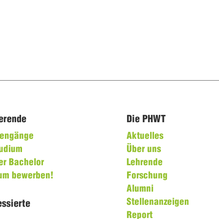
ierende
Die PHWT
diengänge
Aktuelles
tudium
Über uns
er Bachelor
Lehrende
ium bewerben!
Forschung
Alumni
Stellenanzeigen
essierte
Report