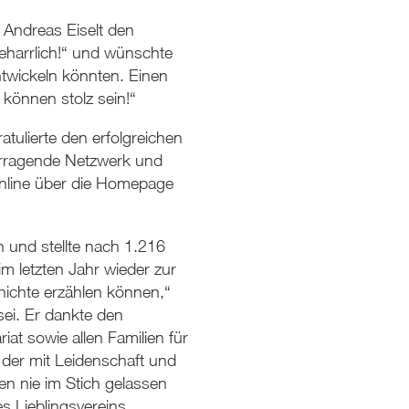
 Andreas Eiselt den
eharrlich!“ und wünschte
ntwickeln könnten. Einen
können stolz sein!“
tulierte den erfolgreichen
vorragende Netzwerk und
nline über die Homepage
n und stellte nach 1.216
m letzten Jahr wieder zur
hichte erzählen können,“
ei. Er dankte den
at sowie allen Familien für
 der mit Leidenschaft und
n nie im Stich gelassen
s Lieblingsvereins