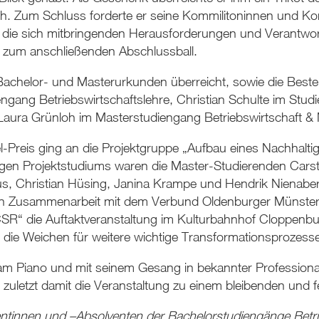
 Zum Schluss forderte er seine Kommilitoninnen und Kom
d die sich mitbringenden Herausforderungen und Verantwo
 zum anschließenden Abschlussball.
achelor- und Masterurkunden überreicht, sowie die Beste
ngang Betriebswirtschaftslehre, Christian Schulte im Stud
 Laura Grünloh im Masterstudiengang Betriebswirtschaft 
iel-Preis ging an die Projektgruppe „Aufbau eines Nachhalti
rigen Projektstudiums waren die Master-Studierenden Car
, Christian Hüsing, Janina Krampe und Hendrik Nienaber, 
n in Zusammenarbeit mit dem Verbund Oldenburger Münster
R“ die Auftaktveranstaltung im Kulturbahnhof Cloppenburg
ie Weichen für weitere wichtige Transformationsprozesse i
m Piano und mit seinem Gesang in bekannter Professionalit
 zuletzt damit die Veranstaltung zu einem bleibenden und f
tinnen und –Absolventen der Bachelorstudiengänge Betrie