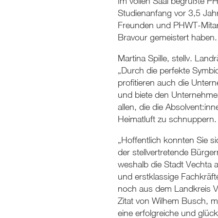
Im vollen Saal begrüßte P
Studienanfang vor 3,5 Jah
Freunden und PHWT-Mitarbe
Bravour gemeistert haben.
Martina Spille, stellv. Lan
„Durch die perfekte Symbio
profitieren auch die Unter
und biete den Unternehmen
allen, die die Absolvent:i
Heimatluft zu schnuppern.
„Hoffentlich konnten Sie s
der stellvertretende Bürger
weshalb die Stadt Vechta a
und erstklassige Fachkräf
noch aus dem Landkreis Vec
Zitat von Wilhem Busch, m
eine erfolgreiche und glück