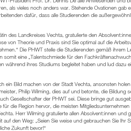
HWT-Präsident Prof. Dr. Dennis De alle Anwesenden und bl
ren, als vieles noch anders war. Stehende Ovationen gab e
itenden dafür, dass alle Studierenden die außergewöhnl
drätin des Landkreises Vechta, gratulierte den Absolvent:in
se von Theorie und Praxis sind Sie optimal auf die Arbeitsw
nehmen.“ Die PHWT stelle die Studierenden gemäß ihrem Lei
 somit eine „Talentschmiede für den Fachkräftenachwuchs
nnen während ihres Studiums begleitet haben und lud dazu e
ich ein Bild machen von der Stadt Vechta, ansonsten holen S
meister, Philip Wilming, dies auf und betonte, die Bildung s
uch Gesellschafter der PHWT sei. Diese bringe gut ausgebi
te für die Region hervor, die meisten Mitgliedsunternehm
hta. Herr Wilming gratulierte allen Absolvent:innen und g
it auf den Weg: „Seien Sie weise und gebrauchen Sie Ihr 
liche Zukunft bevor!“