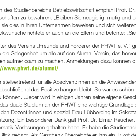
n des Studienbereichs Betriebswirtschaft empfahl Prof. Dr.
schaften zu bewahren: „Bleiben Sie neugierig, mutig und b
s sie dies in ihren Unternehmen beweisen und sich weitere
wünsche richtete er auch an die Eltern und betonte: „Sie 
ter des Vereins „Freunde und Förderer der PHWT e. V.“ gra
e die Gelegenheit um alle auf den Alumni-Verein, das her
ngen aufmerksam zu machen. Anmeldungen dazu können o
.
://www.phwt.de/alumni/
stellvertretend für alle Absolvent:innen an die Anwesende
bschließend das Positive hängen bleibt. So war es schön i
u können. „Jeder wird in einigen Jahren seine eigene Gesc
 das duale Studium an der PHWT eine wichtige Grundlage s
n Dozent:innen und speziell Frau Lübberding im Sekretari
tzung. Ein besonderer Dank galt Prof. Dr. Elmar Reucher,
ematik-Vorlesungen gehalten habe. Er habe die Studierende
ick gehabt. Als Geschenk überreichte er ihm ein Trikot de