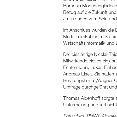
Borussia Mönchengladbach.
Bezug auf die Zukunft un
Ja zu sagen zum Sekt und
Im Anschluss wurden die B
Merle Leimkühler im Studie
Wirtschaftsinformatik und
Der diesjährige Nicolai-Th
Mitwirkende dieses einjäh
Echtermann, Lukas Einhaus
Andreas Eiselt. Sie hatte
Beratungsfirma „Wagner CS
Umfrage durchgeführt und d
Thomas Aldenhoff sorgte a
Untermalung und ließ nicht
Foto oben: PHWT-Absolven