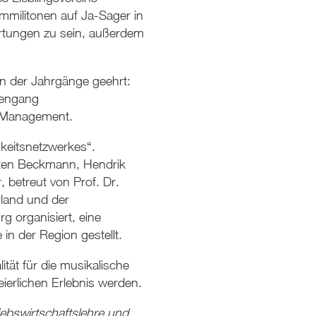
militonen auf Ja-Sager in
rtungen zu sein, außerdem
n der Jahrgänge geehrt:
iengang
& Management.
gkeitsnetzwerkes“.
sten Beckmann, Hendrik
betreut von Prof. Dr.
land und der
 organisiert, eine
n der Region gestellt.
ät für die musikalische
eierlichen Erlebnis werden.
bswirtschaftslehre und