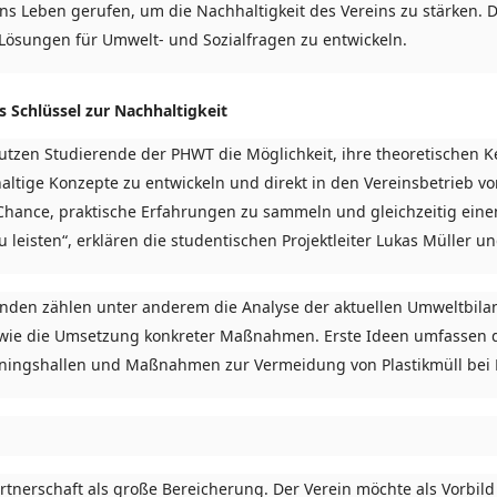
ins Leben gerufen, um die Nachhaltigkeit des Vereins zu stärken. Da
e Lösungen für Umwelt- und Sozialfragen zu entwickeln.
 Schlüssel zur Nachhaltigkeit
zen Studierende der PHWT die Möglichkeit, ihre theoretischen Ke
altige Konzepte zu entwickeln und direkt in den Vereinsbetrieb vo
e Chance, praktische Erfahrungen zu sammeln und gleichzeitig eine
u leisten“, erklären die studentischen Projektleiter Lukas Müller u
nden zählen unter anderem die Analyse der aktuellen Umweltbilan
owie die Umsetzung konkreter Maßnahmen. Erste Ideen umfassen d
iningshallen und Maßnahmen zur Vermeidung von Plastikmüll bei 
artnerschaft als große Bereicherung. Der Verein möchte als Vorbi