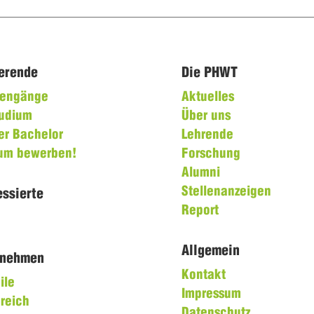
ierende
Die PHWT
diengänge
Aktuelles
tudium
Über uns
er Bachelor
Lehrende
ium bewerben!
Forschung
Alumni
Stellenanzeigen
essierte
Report
Allgemein
rnehmen
Kontakt
ile
Impressum
reich
Datenschutz