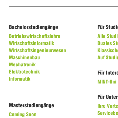
Bachelorstudiengänge
Für Stud
Betriebswirtschaftslehre
Alle Stu
Wirtschaftsinformatik
Duales S
Wirtschaftsingenieurwesen
Klassisch
Maschinenbau
Auf Stud
Mechatronik
Elektrotechnik
Für Inter
Informatik
MINT-Uni
Für Unte
Masterstudiengänge
Ihre Vorte
Servicebe
Coming Soon