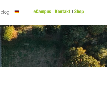
|
|
nblog
eCampus
Kontakt
Shop