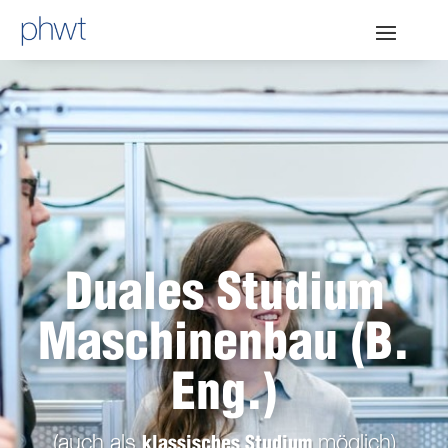
Duales Studium
Maschinenbau (B.
Eng.)
(auch als
möglich)
klassisches Studium