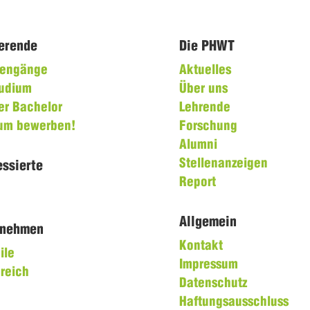
ierende
Die PHWT
diengänge
Aktuelles
tudium
Über uns
er Bachelor
Lehrende
ium bewerben!
Forschung
Alumni
Stellenanzeigen
essierte
Report
Allgemein
rnehmen
Kontakt
ile
Impressum
reich
Datenschutz
Haftungsausschluss