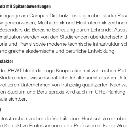
holz mit Spitzenbewertungen
iengänge am Campus Diepholz bestätigen ihre starke Posi
ingenieurwesen, Mechatronik und Elektrotechnik zeichnen
esonders die Bereiche Betreuung durch Lehrende, Aussta
ensituation werden von den Studierenden überdurchschnittli
ie und Praxis sowie moderne technische Infrastruktur sc
erfolgreiche akademische und berufliche Entwicklung.
sfaktor
der PHWT bleibt die enge Kooperation mit zahlreichen Pa
tudierenden, wissenschaftliche Inhalte unmittelbar im Unt
rofitieren Unternehmen von frühzeitig qualifizierten Nachw
on Studium und Berufspraxis wird auch im CHE-Ranking 
ule sichtbar.
g
nterstreichen zudem die Vorteile einer Hochschule mit üb
te Kontakt zu Professorinnen und Professoren, kurze Wege 