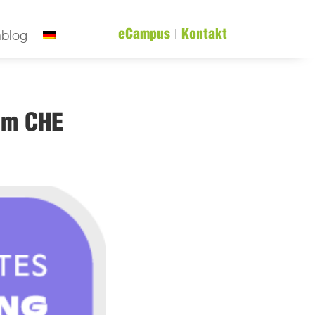
|
nblog
eCampus
Kontakt
im CHE