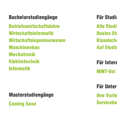
Bachelorstudiengänge
Für Stud
Betriebswirtschaftslehre
Alle Stu
Wirtschaftsinformatik
Duales S
Wirtschaftsingenieurwesen
Klassisch
Maschinenbau
Auf Stud
Mechatronik
Elektrotechnik
Für Inter
Informatik
MINT-Uni
Für Unte
Masterstudiengänge
Ihre Vorte
Servicebe
Coming Soon