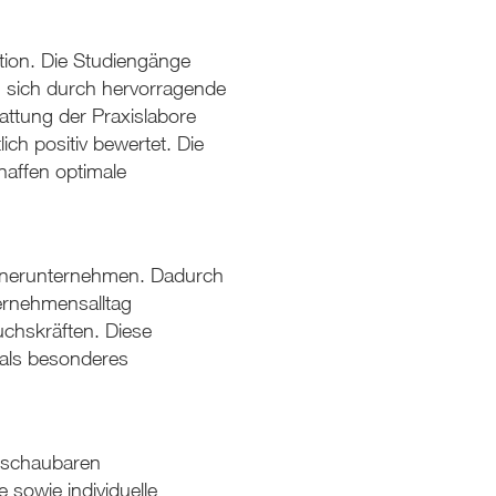
tion. Die Studiengänge
 sich durch hervorragende
ttung der Praxislabore
ch positiv bewertet. Die
haffen optimale
rtnerunternehmen. Dadurch
ernehmensalltag
uchskräften. Diese
als besonderes
erschaubaren
sowie individuelle